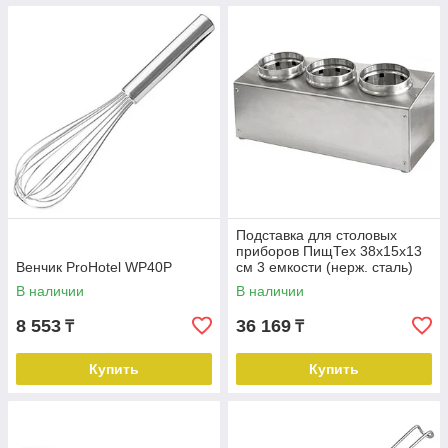
Подставка для столовых
приборов ПищТех 38х15х13
Венчик ProHotel WP40P
см 3 емкости (нерж. сталь)
В наличии
В наличии
8 553
36 169
₸
₸
Купить
Купить