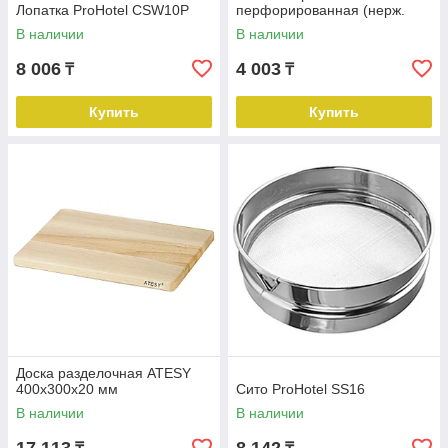
Лопатка ProHotel CSW10P
перфорированная (нерж.
сталь с деревянной
В наличии
В наличии
рукояткой)
8 006
4 003
₸
₸
Купить
Купить
Доска разделочная ATESY
400х300х20 мм
Сито ProHotel SS16
В наличии
В наличии