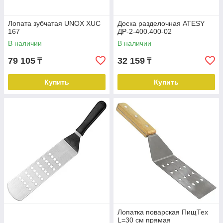
Лопата зубчатая UNOX XUC
Доска разделочная ATESY
167
ДР-2-400.400-02
В наличии
В наличии
79 105
32 159
₸
₸
Купить
Купить
Лопатка поварская ПищТех
L=30 см прямая