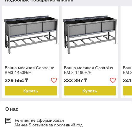
Ванна моечная Gastrolux
Ванна моечная Gastrolux
Ванн
ВМ3-1453Н/Е
ВМ 3-1460Н/Е
ВМ 
329 554
333 397
341
₸
₸
Купить
Купить
О нас
Рейтинг не сформирован
Менее 5 отзывов за последний год