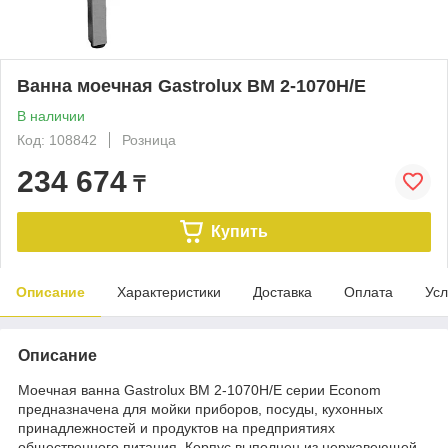
Ванна моечная Gastrolux ВМ 2-1070Н/Е
В наличии
Код: 108842
Розница
234 674
₸
Купить
Описание
Характеристики
Доставка
Оплата
Усл
Описание
Моечная ванна Gastrolux ВМ 2-1070Н/Е серии Econom
предназначена для мойки приборов, посуды, кухонных
принадлежностей и продуктов на предприятиях
общественного питания. Корпус выполнен из нержавеющей