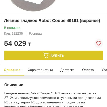
Лезвие гладкое Robot Coupe 49161 (верхнее)
В наличии
Код: 112235
Розница
54 029
₸
Купить
Описание
Характеристики
Доставка
Оплата
Усл
Описание
Гладкое лезвие Robot Coupe 49161 является частью ножа
27124 и используется совместно с кухонными процессорами
R652 и куттером R6 для измельчения продуктов на
предприятиях общественного питания и торговли.