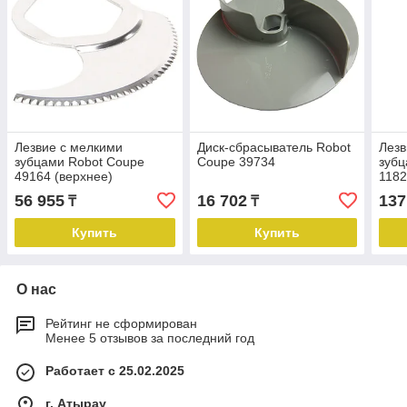
Лезвие с мелкими
Диск-сбрасыватель Robot
Лезв
зубцами Robot Coupe
Coupe 39734
зубц
49164 (верхнее)
118
56 955
16 702
137
₸
₸
Купить
Купить
О нас
Рейтинг не сформирован
Менее 5 отзывов за последний год
Работает с 25.02.2025
г. Атырау