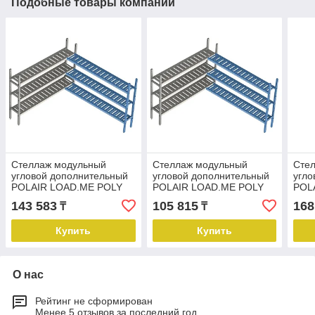
Подобные товары компании
Стеллаж модульный
Стеллаж модульный
Сте
угловой дополнительный
угловой дополнительный
угло
POLAIR LOAD.ME POLY
POLAIR LOAD.ME POLY
POL
18AL.3PP40.12C
18AL.3PP40.07C
16A
143 583
105 815
168
₸
₸
Купить
Купить
О нас
Рейтинг не сформирован
Менее 5 отзывов за последний год