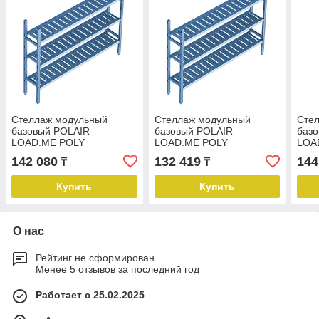
Стеллаж модульный
Стеллаж модульный
Сте
базовый POLAIR
базовый POLAIR
баз
LOAD.ME POLY
LOAD.ME POLY
LOA
16AL.3PP30.08B
16AL.3PP40.06B
21A
142 080
132 419
144
₸
₸
Купить
Купить
О нас
Рейтинг не сформирован
Менее 5 отзывов за последний год
Работает с 25.02.2025