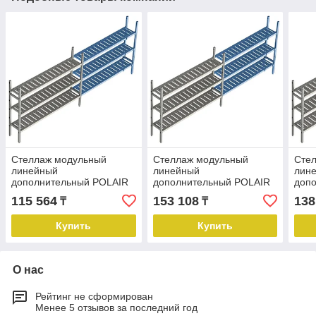
Стеллаж модульный
Стеллаж модульный
Сте
линейный
линейный
лин
дополнительный POLAIR
дополнительный POLAIR
доп
LOAD.ME POLY
LOAD.ME POLY
LOA
115 564
153 108
138
₸
₸
21AL.3PP30.08Е
21AL.3PP30.13Е
21AL
Купить
Купить
О нас
Рейтинг не сформирован
Менее 5 отзывов за последний год