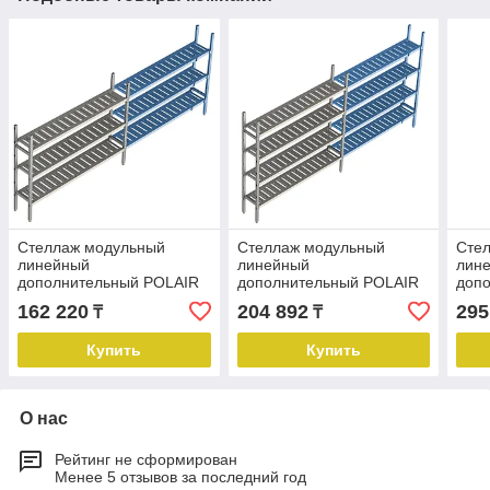
Стеллаж модульный
Стеллаж модульный
Сте
линейный
линейный
лин
дополнительный POLAIR
дополнительный POLAIR
доп
LOAD.ME POLY
LOAD.ME POLY
LOA
162 220
204 892
295
₸
₸
16AL.3PP40.17Е
16AL.4PP40.17Е
16A
Купить
Купить
О нас
Рейтинг не сформирован
Менее 5 отзывов за последний год