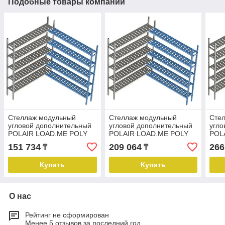
Подобные товары компании
Стеллаж модульный
Стеллаж модульный
Сте
угловой дополнительный
угловой дополнительный
угло
POLAIR LOAD.ME POLY
POLAIR LOAD.ME POLY
POL
16AL.5PP50.07C
16AL.5PP50.11C
16A
151 734
209 064
266
₸
₸
Купить
Купить
О нас
Рейтинг не сформирован
Менее 5 отзывов за последний год