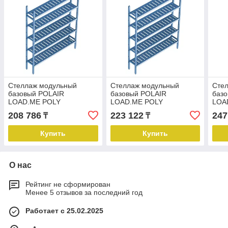
Стеллаж модульный
Стеллаж модульный
Сте
базовый POLAIR
базовый POLAIR
баз
LOAD.ME POLY
LOAD.ME POLY
LOA
18AL.5PP50.08B
18AL.5PP50.09B
18A
208 786
223 122
247
₸
₸
Купить
Купить
О нас
Рейтинг не сформирован
Менее 5 отзывов за последний год
Работает с 25.02.2025