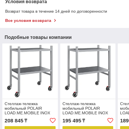
Условия возврата
Возврат товара в течение 14 дней по договоренности
Все условия возврата
Подобные товары компании
Стеллаж-тележка
Стеллаж-тележка
Стел
мобильный POLAIR
мобильный POLAIR
моб
LOAD.ME.MOBILE INOX
LOAD.ME.MOBILE INOX
LOA
МI09.2.40.11
МI09.2.40.10
МI11
208 845
195 495
189
₸
₸
400х900х1100 мм
400х900х1000 мм
400