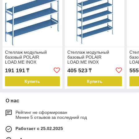
Стеллаж модульный
Стеллаж модульный
Сте
базовый POLAIR
базовый POLAIR
баз
LOAD.ME INOX
LOAD.ME INOX
LOA
16AL.3IN30.09B
16AL.5IN50.09B
16AL
191 191
405 523
555
₸
₸
Купить
Купить
О нас
Рейтинг не сформирован
Менее 5 отзывов за последний год
Работает с 25.02.2025