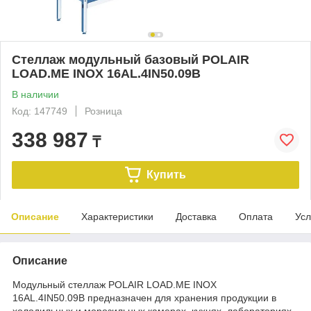
Стеллаж модульный базовый POLAIR
LOAD.ME INOX 16AL.4IN50.09B
В наличии
Код: 147749
Розница
338 987
₸
Купить
Описание
Характеристики
Доставка
Оплата
Усл
Описание
Модульный стеллаж POLAIR LOAD.ME INOX
16AL.4IN50.09B предназначен для хранения продукции в
холодильных и морозильных камерах, кухнях, лабораториях,