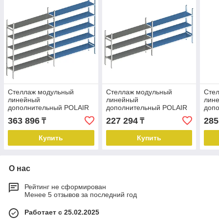
Стеллаж модульный
Стеллаж модульный
Сте
линейный
линейный
лин
дополнительный POLAIR
дополнительный POLAIR
доп
LOAD.ME INOX
LOAD.ME INOX
LOA
363 896
227 294
285
₸
₸
21AL.5IN40.11Е
16AL.3IN40.11Е
16AL
Купить
Купить
О нас
Рейтинг не сформирован
Менее 5 отзывов за последний год
Работает с 25.02.2025