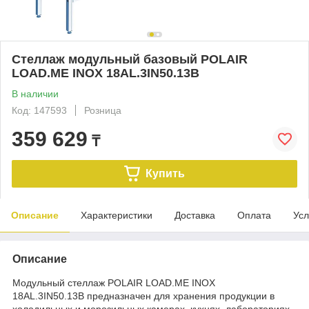
Стеллаж модульный базовый POLAIR
LOAD.ME INOX 18AL.3IN50.13B
В наличии
Код: 147593
Розница
359 629
₸
Купить
Описание
Характеристики
Доставка
Оплата
Усл
Описание
Модульный стеллаж POLAIR LOAD.ME INOX
18AL.3IN50.13B предназначен для хранения продукции в
холодильных и морозильных камерах, кухнях, лабораториях,