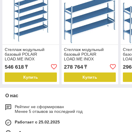
Стеллаж модульный
Стеллаж модульный
Сте
базовый POLAIR
базовый POLAIR
баз
LOAD.ME INOX
LOAD.ME INOX
LOA
18AL.5IN50.13B
18AL.3IN50.09B
18AL
546 618
278 764
296
₸
₸
Купить
Купить
О нас
Рейтинг не сформирован
Менее 5 отзывов за последний год
Работает с 25.02.2025