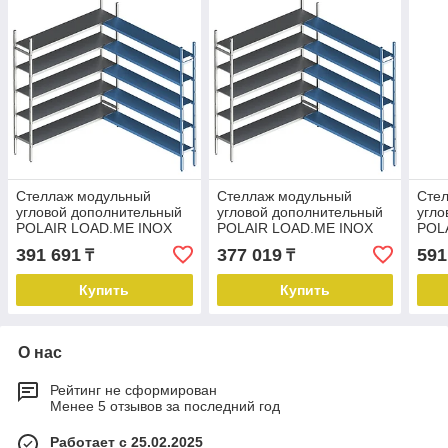
Стеллаж модульный
Стеллаж модульный
Сте
угловой дополнительный
угловой дополнительный
угло
POLAIR LOAD.ME INOX
POLAIR LOAD.ME INOX
POL
18AL.5IN50.10C
21AL.5IN50.09C
18AL
391 691
377 019
591
₸
₸
Купить
Купить
О нас
Рейтинг не сформирован
Менее 5 отзывов за последний год
Работает с 25.02.2025