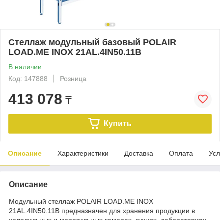
Стеллаж модульный базовый POLAIR
LOAD.ME INOX 21AL.4IN50.11B
В наличии
Код: 147888
Розница
413 078
₸
Купить
Описание
Характеристики
Доставка
Оплата
Усл
Описание
Модульный стеллаж POLAIR LOAD.ME INOX
21AL.4IN50.11B предназначен для хранения продукции в
холодильных и морозильных камерах, кухнях, лабораториях,