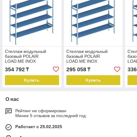
Стеллаж модульный
Стеллаж модульный
Сте
базовый POLAIR
базовый POLAIR
баз
LOAD.ME INOX
LOAD.ME INOX
LOA
21AL.4IN50.09B
21AL.4IN50.07B
21AL
354 792
295 058
336
₸
₸
Купить
Купить
О нас
Рейтинг не сформирован
Менее 5 отзывов за последний год
Работает с 25.02.2025