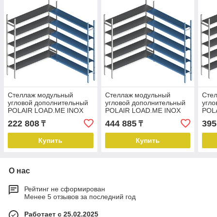
Стеллаж модульный
Стеллаж модульный
Сте
угловой дополнительный
угловой дополнительный
угло
POLAIR LOAD.ME INOX
POLAIR LOAD.ME INOX
POL
18AL.5IN30.08C
21AL.5IN30.18C
18AL
222 808
444 885
395
₸
₸
Купить
Купить
О нас
Рейтинг не сформирован
Менее 5 отзывов за последний год
Работает с 25.02.2025