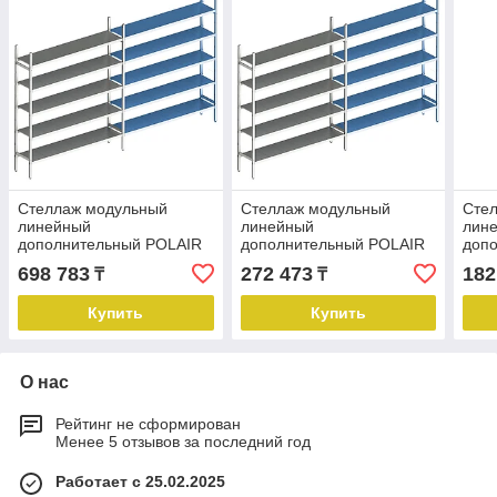
Стеллаж модульный
Стеллаж модульный
Сте
линейный
линейный
лин
дополнительный POLAIR
дополнительный POLAIR
доп
LOAD.ME INOX
LOAD.ME INOX
LOA
698 783
272 473
182
₸
₸
21AL.5IN50.18Е
21AL.5IN30.10Е
18AL
Купить
Купить
О нас
Рейтинг не сформирован
Менее 5 отзывов за последний год
Работает с 25.02.2025