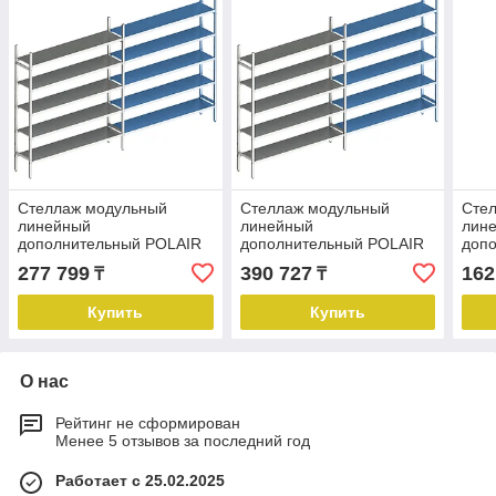
Стеллаж модульный
Стеллаж модульный
Сте
линейный
линейный
лин
дополнительный POLAIR
дополнительный POLAIR
доп
LOAD.ME INOX
LOAD.ME INOX
LOA
277 799
390 727
162
₸
₸
18AL.5IN40.08Е
18AL.5IN40.12Е
18AL
Купить
Купить
О нас
Рейтинг не сформирован
Менее 5 отзывов за последний год
Работает с 25.02.2025