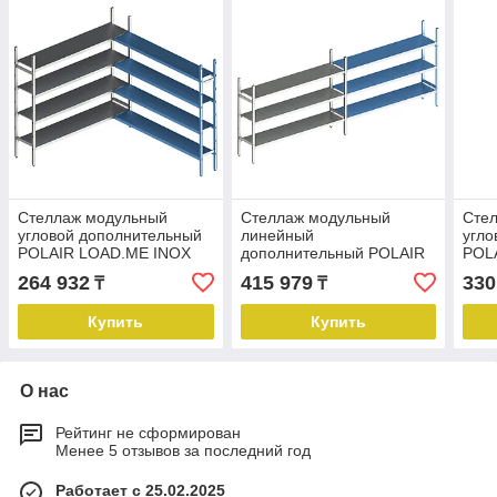
Стеллаж модульный
Стеллаж модульный
Сте
угловой дополнительный
линейный
угло
POLAIR LOAD.ME INOX
дополнительный POLAIR
POL
16AL.4IN40.10C
LOAD.ME INOX
16AL
264 932
415 979
330
₸
₸
16AL.3IN50.17Е
Купить
Купить
О нас
Рейтинг не сформирован
Менее 5 отзывов за последний год
Работает с 25.02.2025