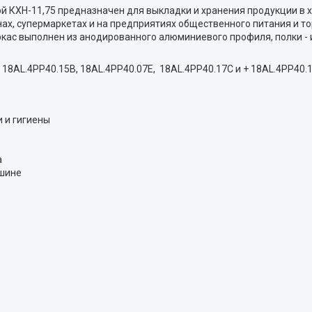
ой КХН-11,75 предназначен для выкладки и хранения продукции в
зинах, супермаркетах и на предприятиях общественного питания и 
кас выполнен из анодированного алюминиевого профиля, полки -
 18AL.4PP40.15B, 18AL.4PP40.07E, 18AL.4PP40.17C и + 18AL.4PP40.1
 и гигиены
а
ашине