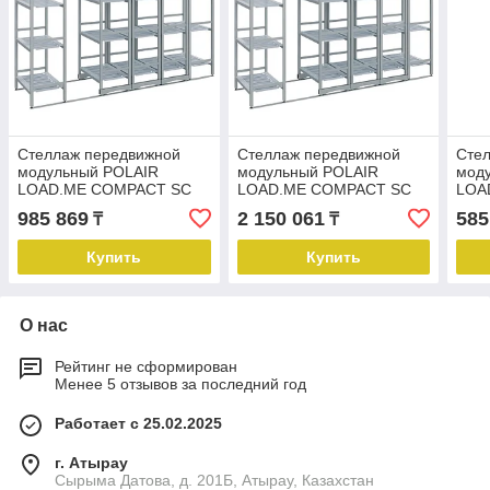
Стеллаж передвижной
Стеллаж передвижной
Сте
модульный POLAIR
модульный POLAIR
мод
LOAD.ME COMPACT SC
LOAD.ME COMPACT SC
LOA
4PP.40.10.2
4PP.40.10.6
4PP.
985 869
2 150 061
585
₸
₸
Купить
Купить
О нас
Рейтинг не сформирован
Менее 5 отзывов за последний год
Работает с 25.02.2025
г. Атырау
Сырыма Датова, д. 201Б, Атырау, Казахстан