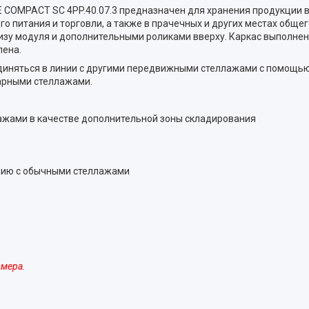
COMPACT SC 4PP.40.07.3 предназначен для хранения продукции 
го питания и торговли, а также в прачечных и других местах общ
изу модуля и дополнительными роликами вверху. Каркас выполнен
лена.
единяться в линии с другими передвижными стеллажами с помощь
арными стеллажами.
ажами в качестве дополнительной зоны складирования
нию с обычными стеллажами
змера.