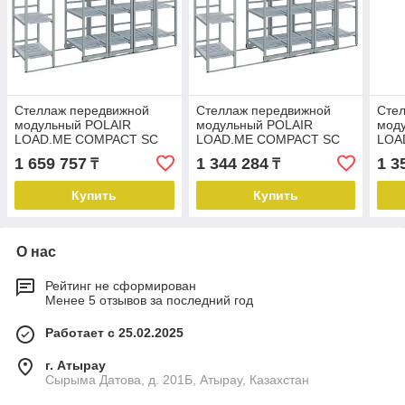
Стеллаж передвижной
Стеллаж передвижной
Сте
модульный POLAIR
модульный POLAIR
мод
LOAD.ME COMPACT SC
LOAD.ME COMPACT SC
LOA
3PP.50.12.4
5PP.50.12.2
3PP.
1 659 757
1 344 284
1 3
₸
₸
Купить
Купить
О нас
Рейтинг не сформирован
Менее 5 отзывов за последний год
Работает с 25.02.2025
г. Атырау
Сырыма Датова, д. 201Б, Атырау, Казахстан