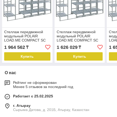
Стеллаж передвижной
Стеллаж передвижной
Сте
модульный POLAIR
модульный POLAIR
мод
LOAD.ME COMPACT SC
LOAD.ME COMPACT SC
LOA
5PP.40.09.5
3PP.40.09.5
5PP.
1 964 562
1 626 029
1 6
₸
₸
Купить
Купить
О нас
Рейтинг не сформирован
Менее 5 отзывов за последний год
Работает с 25.02.2025
г. Атырау
Сырыма Датова, д. 201Б, Атырау, Казахстан