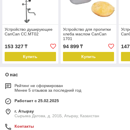
Устройство душирующее
Устройство для пропитки
Уст
CanCan CC.MT02
хлеба маслом CanCan
Can
1701
153 327
94 899
147
₸
₸
Купить
Купить
О нас
Рейтинг не сформирован
Менее 5 отзывов за последний год
Работает с 25.02.2025
г. Атырау
Сырыма Датова, д. 201Б, Атырау, Казахстан
Контакты