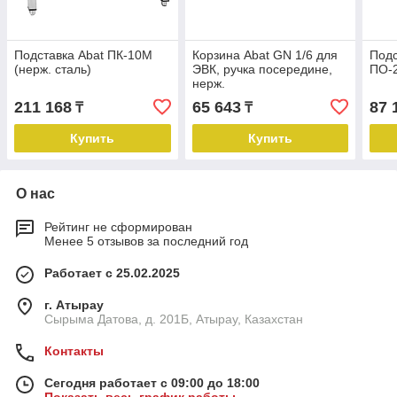
Подставка Abat ПК-10М
Корзина Abat GN 1/6 для
Под
(нерж. сталь)
ЭВК, ручка посередине,
ПО-
нерж.
211 168
65 643
87 
₸
₸
Купить
Купить
О нас
Рейтинг не сформирован
Менее 5 отзывов за последний год
Работает с 25.02.2025
г. Атырау
Сырыма Датова, д. 201Б, Атырау, Казахстан
Контакты
Сегодня работает с 09:00 до 18:00