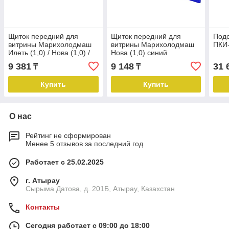
Щиток передний для
Щиток передний для
Под
витрины Марихолодмаш
витрины Марихолодмаш
ПКИ-
Илеть (1,0) / Нова (1,0) /
Нова (1,0) синий
Таир (1,0) красный
9 381
9 148
31 
₸
₸
Купить
Купить
О нас
Рейтинг не сформирован
Менее 5 отзывов за последний год
Работает с 25.02.2025
г. Атырау
Сырыма Датова, д. 201Б, Атырау, Казахстан
Контакты
Сегодня работает с 09:00 до 18:00