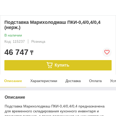
Подставка Марихолодмаш ПКИ-0,4/0,4/0,4
(нерж.)
В наличии
Код: 115237
Розница
46 747
₸
Купить
Описание
Характеристики
Доставка
Оплата
Усл
Описание
Подставка Марихолодмаш ПКИ-0,4/0,4/0,4 предназначена
для временного складирования кухонного инвентаря и
продуктов питания, а также размещения на них котлов на