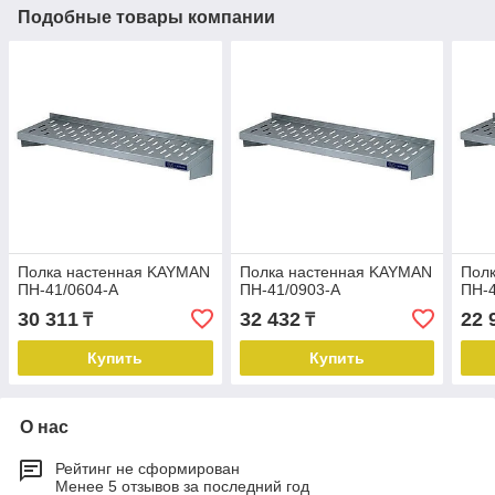
Подобные товары компании
Полка настенная KAYMAN
Полка настенная KAYMAN
Пол
ПН-41/0604-А
ПН-41/0903-А
ПН-4
30 311
32 432
22 
₸
₸
Купить
Купить
О нас
Рейтинг не сформирован
Менее 5 отзывов за последний год