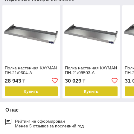
Полка настенная KAYMAN
Полка настенная KAYMAN
Пол
ПН-21/0604-А
ПН-21/09503-А
ПН-2
28 943
30 029
31 
₸
₸
Купить
Купить
О нас
Рейтинг не сформирован
Менее 5 отзывов за последний год