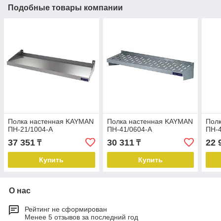
Подобные товары компании
Полка настенная KAYMAN
Полка настенная KAYMAN
Пол
ПН-21/1004-А
ПН-41/0604-А
ПН-4
37 351
30 311
22 
₸
₸
Купить
Купить
О нас
Рейтинг не сформирован
Менее 5 отзывов за последний год