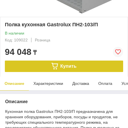
Полка кухонная Gastrolux ПН2-103/П
В наличии
Код: 109022
Розница
94 048
₸
Купить
Описание
Характеристики
Доставка
Оплата
Усл
Описание
Кухонная полка Gastrolux ПН2-103/П предназначена для
хранения оборудования, приборов, посуды и продуктов, не
требующих специального температурного режима, на
предприятиях общественного питания. Полка выполнена из