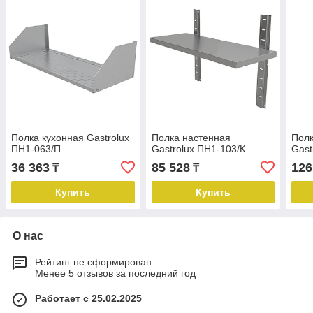
Полка кухонная Gastrolux
Полка настенная
Полк
ПН1-063/П
Gastrolux ПН1-103/К
Gast
36 363
85 528
126
₸
₸
Купить
Купить
О нас
Рейтинг не сформирован
Менее 5 отзывов за последний год
Работает с 25.02.2025