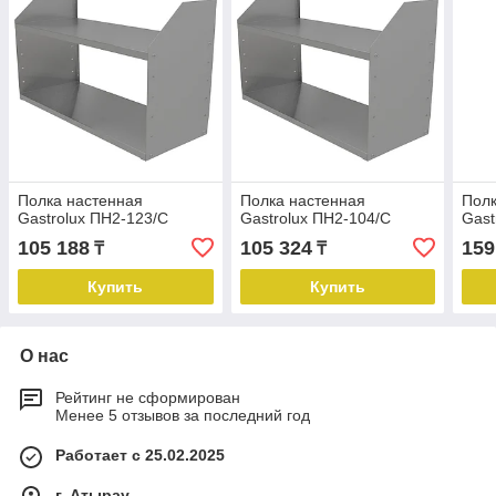
Полка настенная
Полка настенная
Полк
Gastrolux ПН2-123/С
Gastrolux ПН2-104/С
Gast
105 188
105 324
159
₸
₸
Купить
Купить
О нас
Рейтинг не сформирован
Менее 5 отзывов за последний год
Работает с 25.02.2025
г. Атырау