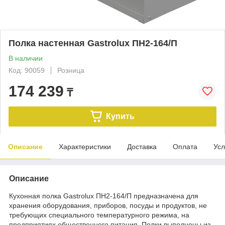
Полка настенная Gastrolux ПН2-164/П
В наличии
Код: 90059
Розница
174 239
₸
Купить
Описание
Характеристики
Доставка
Оплата
Усл
Описание
Кухонная полка Gastrolux ПН2-164/П предназначена для
хранения оборудования, приборов, посуды и продуктов, не
требующих специального температурного режима, на
предприятиях общественного питания. Полки выполнены из