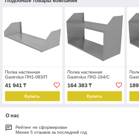
Подобные товары компании
Полка настенная
Полка настенная
Полк
Gastrolux ПН1-083/П
Gastrolux ПН2-164/С
Gast
41 941
164 383
189
₸
₸
Купить
Купить
О нас
Рейтинг не сформирован
Менее 5 отзывов за последний год