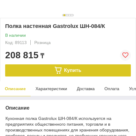
Полка настенная Gastrolux ШН-084/К
В наличии
Код: 89113
Розница
208 815
₸
Купить
Описание
Характеристики
Доставка
Оплата
Усл
Описание
Кухонная полка Gastrolux ШН-084/К используется на
предприятиях общественного питания, торговли и в
производственных помещениях для хранения оборудования,
приборов, посуды и продуктов, не требующих специального