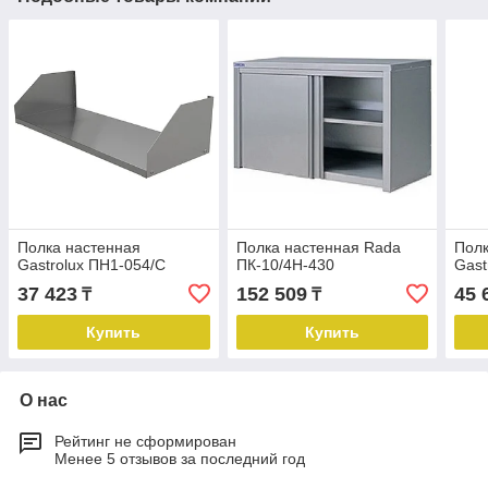
Полка настенная
Полка настенная Rada
Полк
Gastrolux ПН1-054/С
ПК-10/4Н-430
Gast
37 423
152 509
45 
₸
₸
Купить
Купить
О нас
Рейтинг не сформирован
Менее 5 отзывов за последний год