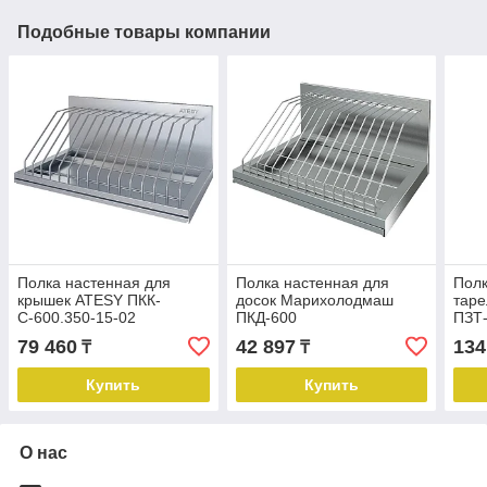
Подобные товары компании
Полка настенная для
Полка настенная для
Полк
крышек ATESY ПКК-
досок Марихолодмаш
тар
С-600.350-15-02
ПКД-600
ПЗТ-
79 460
42 897
134
₸
₸
Купить
Купить
О нас