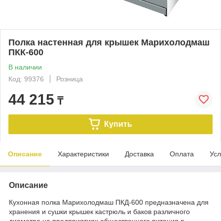
Полка настенная для крышек Марихолодмаш
ПКК-600
В наличии
Код: 99376
Розница
44 215
₸
Купить
Описание
Характеристики
Доставка
Оплата
Усл
Описание
Кухонная полка Марихолодмаш ПКД-600 предназначена для
хранения и сушки крышек кастрюль и баков различного
диаметра на предприятиях общественного питания в