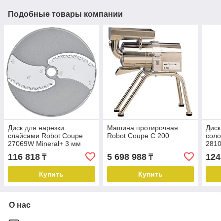
Подобные товары компании
Диск для нарезки
Машина протирочная
Диск
слайсами Robot Coupe
Robot Coupe C 200
соло
27069W Mineral+ 3 мм
2810
116 818
5 698 988
124
₸
₸
Купить
Купить
О нас