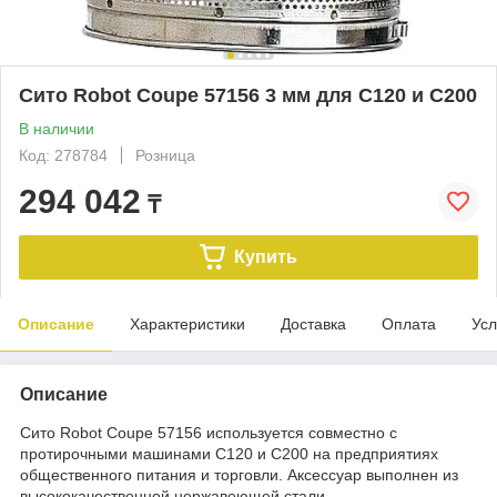
Сито Robot Coupe 57156 3 мм для C120 и C200
В наличии
Код: 278784
Розница
294 042
₸
Купить
Описание
Характеристики
Доставка
Оплата
Усл
Описание
Сито Robot Coupe 57156 используется совместно с
протирочными машинами C120 и C200 на предприятиях
общественного питания и торговли. Аксессуар выполнен из
высококачественной нержавеющей стали.