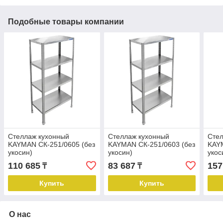
Подобные товары компании
Стеллаж кухонный
Стеллаж кухонный
Стел
KAYMAN СК-251/0605 (без
KAYMAN СК-251/0603 (без
KAYM
укосин)
укосин)
укос
110 685
83 687
157
₸
₸
Купить
Купить
О нас