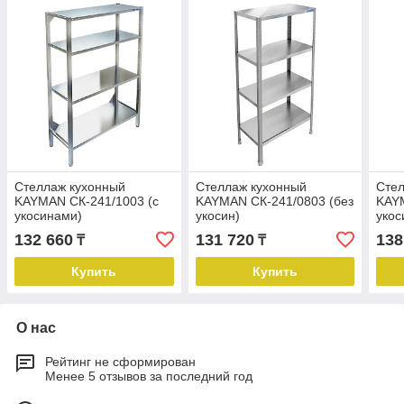
Стеллаж кухонный
Стеллаж кухонный
Стел
KAYMAN СК-241/1003 (с
KAYMAN СК-241/0803 (без
KAYM
укосинами)
укосин)
укос
132 660
131 720
138
₸
₸
Купить
Купить
О нас
Рейтинг не сформирован
Менее 5 отзывов за последний год