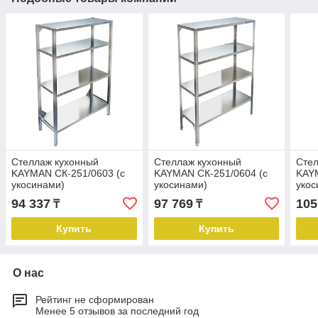
Стеллаж кухонный
Стеллаж кухонный
Стел
KAYMAN СК-251/0603 (с
KAYMAN СК-251/0604 (с
KAYM
укосинами)
укосинами)
укос
94 337
97 769
105
₸
₸
Купить
Купить
О нас
Рейтинг не сформирован
Менее 5 отзывов за последний год