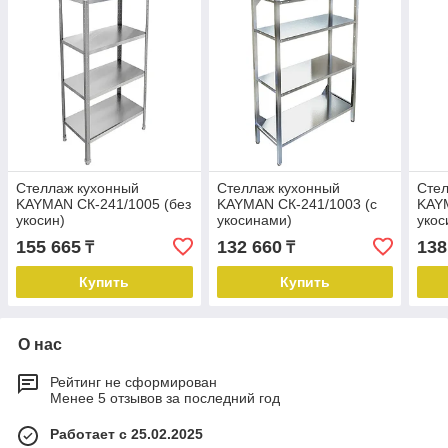
Стеллаж кухонный
Стеллаж кухонный
Стел
KAYMAN СК-241/1005 (без
KAYMAN СК-241/1003 (с
KAYM
укосин)
укосинами)
укос
155 665
132 660
138
₸
₸
Купить
Купить
О нас
Рейтинг не сформирован
Менее 5 отзывов за последний год
Работает с 25.02.2025