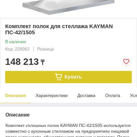
Комплект полок для стеллажа KAYMAN
ПС-42/1505
В наличии
Код: 228063
Розница
148 213
₸
Купить
Описание
Характеристики
Доставка
Оплата
Усл
Описание
Комплект сплошных полок KAYMAN ПС-42/1505 используется
совместно с кухонным стеллажом на предприятиях пищевой
промышленности, общественного питания и торговли. Полки