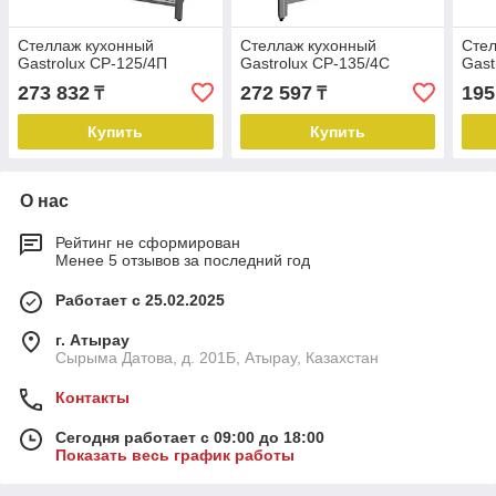
Стеллаж кухонный
Стеллаж кухонный
Стел
Gastrolux СР-125/4П
Gastrolux СР-135/4С
Gast
273 832
272 597
195
₸
₸
Купить
Купить
О нас
Рейтинг не сформирован
Менее 5 отзывов за последний год
Работает с 25.02.2025
г. Атырау
Сырыма Датова, д. 201Б, Атырау, Казахстан
Контакты
Сегодня работает с 09:00 до 18:00
Показать весь график работы