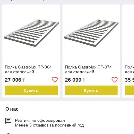
Полка Gastrolux ПР-064
Полка Gastrolux ПР-074
Полк
для стеллажей
для стеллажей
для 
27 006
26 099
35 
₸
₸
Купить
Купить
О нас
Рейтинг не сформирован
Менее 5 отзывов за последний год