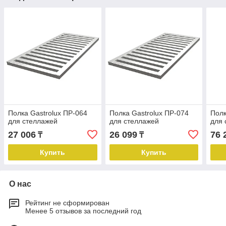
Полка Gastrolux ПР-064
Полка Gastrolux ПР-074
Полк
для стеллажей
для стеллажей
для 
27 006
26 099
76 
₸
₸
Купить
Купить
О нас
Рейтинг не сформирован
Менее 5 отзывов за последний год