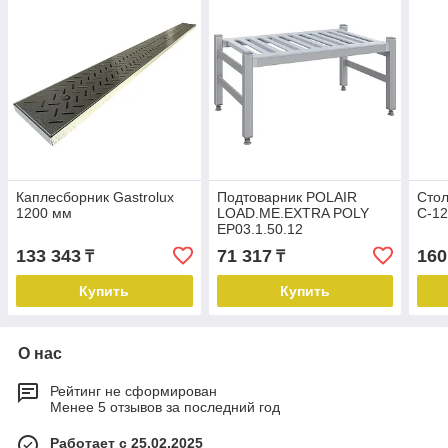
Каплесборник Gastrolux
Подтоварник POLAIR
Стол
1200 мм
LOAD.ME.EXTRA POLY
С-12
ЕР03.1.50.12
300х500х1200 мм
133 343
71 317
160
₸
₸
Купить
Купить
О нас
Рейтинг не сформирован
Менее 5 отзывов за последний год
Работает с 25.02.2025