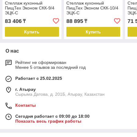
Стеллаж кухонный
Стеллаж кухонный
Стел
ПищТех Эконом СКК-9/4
ПищТех Эконом СКК-10/4
Пищ
ЭЦК-С
ЭЦК-С
ЭЦК
83 406
88 895
71 
₸
₸
Купить
Купить
О нас
Рейтинг не сформирован
Менее 5 отзывов за последний год
Работает с 25.02.2025
г. Атырау
Сырыма Датова, д. 201Б, Атырау, Казахстан
Контакты
Сегодня работает с 09:00 до 18:00
Показать весь график работы