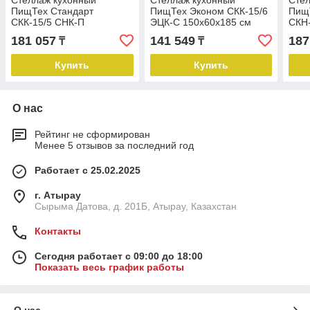
Стеллаж кухонный
Стеллаж кухонный
Стел
ПищТех Стандарт
ПищТех Эконом СКК-15/6
Пищ
СКК-15/5 СНК-П
ЭЦК-С 150х60х185 см
СКН
150х50х185 см
150х
181 057
141 549
187
₸
₸
Купить
Купить
О нас
Рейтинг не сформирован
Менее 5 отзывов за последний год
Работает с 25.02.2025
г. Атырау
Сырыма Датова, д. 201Б, Атырау, Казахстан
Контакты
Сегодня работает с 09:00 до 18:00
Показать весь график работы