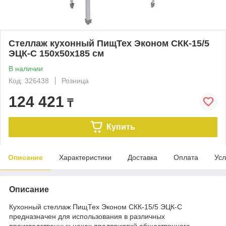
Стеллаж кухонный ПищТех Эконом СКК-15/5
ЭЦК-С 150х50х185 см
В наличии
Код: 326438
Розница
124 421
₸
Купить
Описание
Характеристики
Доставка
Оплата
Усл
Описание
Кухонный стеллаж ПищТех Эконом СКК-15/5 ЭЦК-С
предназначен для использования в различных
производственных цехах предприятий общественного