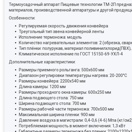
Термоусадочный аппарат Пищевые технологии ТМ-2П предназн
материалов, производственной аппаратуры и другой продукц
Особенности:
Регулируемая скорость движения конвейера
Треугольный тип звена конвейерной ленты
Исполнение термоножа: модуль
Количество нагревательных элементов: 2 (обрезка, свар
Тип плёнки: полурукав, материал поливинилхлорид(ПВХ),
Климатическое исполнение по ГОСТ 15150-69-УХЛ-4
Дополнительные характеристики:
Размеры приемного рольганга: 500х600 мм
Диапазон регулировки температуры нагрева: 20-200°С
Размеры конвейера: 2200x540 мм
Длина камеры: 1200 мм
Размеры проходного окна камеры: 600х250 мм
Длина подающего стола: 750 мм
Ширина подающего стола: 700 мм
Размеры рабочей части термоножа: 700x500 мм
Максимальная ширина пленки: 900 мм
Давление воздуха в магистрали: 0,4-0,6 (4-6) Мпа (кг/см2
Потребляемая мощность в момент включения: 1,3 кВт
Габаритные размеры термоножа без пленки: 2100x1320x