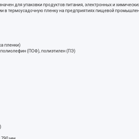
ачен для упаковки продуктов питания, электронных и химических
ии в термоусадочную пленку на предприятиях пищевой промышлен
ка пленки)
 полиолефин (ПОФ), полиэтилен (ПЭ)
)
1790 мм