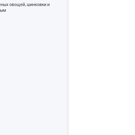
еных овощей, шинковки и
ным